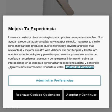
Viajar y estilo de vida
Partners
Tazas y Vasos
Riñoneras
Mejora Tu Experiencia
Bolsas Bici
Usamos cookies y otras tecnologías para optimizar tu experiencia online. Nos
ayudan a recordarte, personalizar tu visita (por ejemplo, mantener tu carrito
Bolsas Hidratación
lleno, mostrartelos productos que te interesan y enviarte anuncios más
relevantes) y mejorar nuestra web. Al hacer clic en "Aceptar y Continuar",
aceptas estas tecnologías y permites que nosotros y nuestros socios de
Accessorios
confianza recopilemos, usemos y compartamos información sobre tus
interacciones en la web para personalizar tu experiencia digital y contenido.
¿Quieres más información? Consulta nuestra
Política de Privacidad
.
Ver todo
Botella Thrive™ Chug 750 ml – Tritan™
Administrar Preferencias
Renew
Rechazar Cookies Opcionales
Aceptar y Continuar
N.º de artículo
38666-012-OS
21,99 €