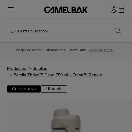
Iniciar sesi
0
¿Qué estás buscando?
Ciclismo
Blog
Destacados
Novedades
Rebajas de Verano - Últimos días - Hasta -40% -
Comprar ahora
Best Sellers
Running
Sobre Nosotros
Colección Niños
Productos
Botellas
Botella Thrive™ Chug 750 ml – Tritan™ Renew
Senderismo
Adiós a los desechables
Mochilas Hidratación
Color Nuevo
Lifestyle
Chalecos Hidratación
Esquí y snowboard
Nuestra misión
Bidones
Botellas