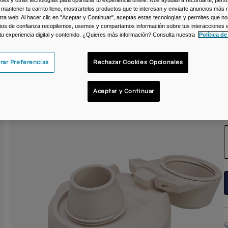
 mantener tu carrito lleno, mostrartelos productos que te interesan y enviarte anuncios más 
C
ra web. Al hacer clic en "Aceptar y Continuar", aceptas estas tecnologías y permites que no
ios de confianza recopilemos, usemos y compartamos información sobre tus interacciones 
 tu experiencia digital y contenido. ¿Quieres más información? Consulta nuestra
Política de
rar Preferencias
Rechazar Cookies Opcionales
Aceptar y Continuar
T