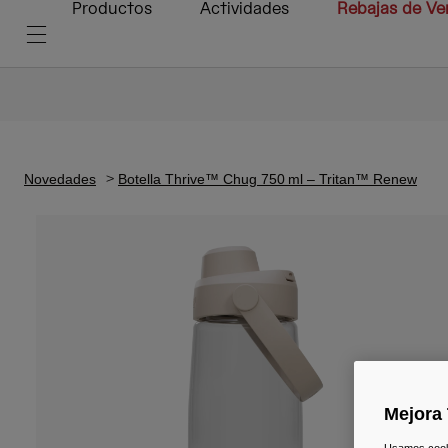
Productos
Actividades
Rebajas de Ve
Novedades
Botella Thrive™ Chug 750 ml – Tritan™ Renew
Mejora 
Usamos cookie