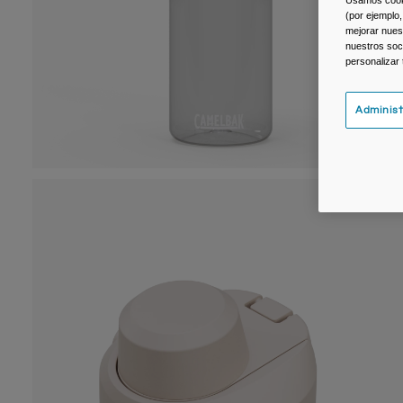
(por ejemplo,
mejorar nuest
nuestros soc
personalizar
Administ