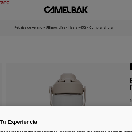
rano
Rebajas de Verano - Últimos días - Hasta -40% -
Comprar ahora
N
2
Tu Experiencia
s y otras tecnologías para optimizar tu experiencia online. Nos ayudan a recordarte, person