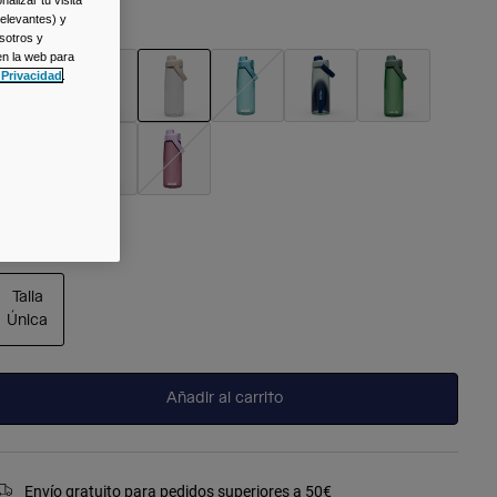
relevantes) y
olor -
Clear
sotros y
en la web para
 Privacidad
.
seleccionado
alla
Talla
Única
seleccionado
Añadir al carrito
Envío gratuito para pedidos superiores a 50€