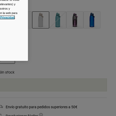
relevantes) y
olor -
Clear
sotros y
en la web para
 Privacidad
.
seleccionado
alla
Talla
Única
seleccionado
Sin stock
Envío gratuito para pedidos superiores a 50€
Devoluciones fáciles