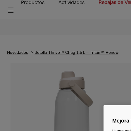
Productos
Actividades
Rebajas de Ve
Novedades
Botella Thrive™ Chug 1,5 L – Tritan™ Renew
Mejora 
Usamos cookie