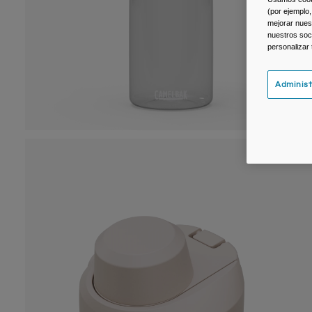
(por ejemplo,
mejorar nuest
nuestros soc
personalizar
Administ