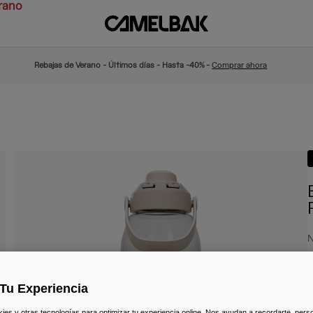
rano
Rebajas de Verano - Últimos días - Hasta -40% -
Comprar ahora
N
2
Tu Experiencia
s y otras tecnologías para optimizar tu experiencia online. Nos ayudan a recordarte, person