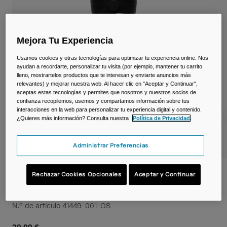
Viajar y estilo de vida
Partners
Tazas y Vasos
Mejora Tu Experiencia
Riñoneras
Usamos cookies y otras tecnologías para optimizar tu experiencia online. Nos
Bolsas Bici
ayudan a recordarte, personalizar tu visita (por ejemplo, mantener tu carrito
lleno, mostrartelos productos que te interesan y enviarte anuncios más
relevantes) y mejorar nuestra web. Al hacer clic en "Aceptar y Continuar",
Bolsas Hidratación
aceptas estas tecnologías y permites que nosotros y nuestros socios de
confianza recopilemos, usemos y compartamos información sobre tus
interacciones en la web para personalizar tu experiencia digital y contenido.
Accessorios
¿Quieres más información? Consulta nuestra
Política de Privacidad
.
Ver todo
Administrar Preferencias
Botella térmica Thrive™ Flip Straw 600 ml,
Rechazar Cookies Opcionales
Aceptar y Continuar
acero inoxidable - VISMA Limited Edition
N.º de artículo
41449-001-OS