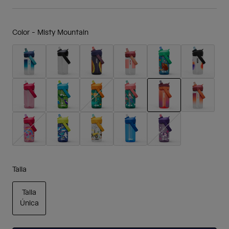
Color -
Misty Mountain
seleccionado
Talla
Talla
Única
seleccionado