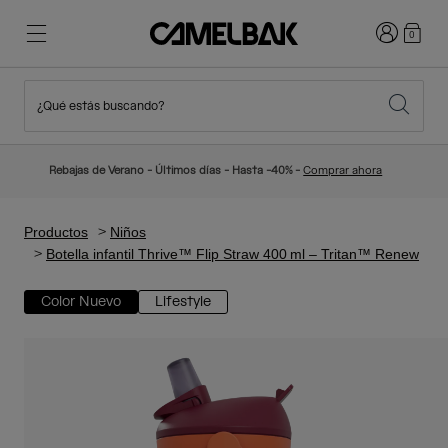
Iniciar sesi
0
¿Qué estás buscando?
Ciclismo
Blog
Destacados
Novedades
Rebajas de Verano - Últimos días - Hasta -40% -
Comprar ahora
Best Sellers
Running
Sobre Nosotros
Colección Niños
Productos
Niños
Botella infantil Thrive™ Flip Straw 400 ml – Tritan™ Renew
Senderismo
Adiós a los desechables
Mochilas Hidratación
Color Nuevo
Lifestyle
Chalecos Hidratación
Esquí y snowboard
Nuestra misión
Bidones
Botellas