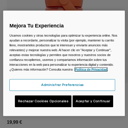
Viajar y estilo de vida
Partners
Tazas y Vasos
Riñoneras
Mejora Tu Experiencia
Usamos cookies y otras tecnologías para optimizar tu experiencia online. Nos
Bolsas Bici
ayudan a recordarte, personalizar tu visita (por ejemplo, mantener tu carrito
lleno, mostrartelos productos que te interesan y enviarte anuncios más
Bolsas Hidratación
relevantes) y mejorar nuestra web. Al hacer clic en "Aceptar y Continuar",
aceptas estas tecnologías y permites que nosotros y nuestros socios de
confianza recopilemos, usemos y compartamos información sobre tus
Accessorios
interacciones en la web para personalizar tu experiencia digital y contenido.
¿Quieres más información? Consulta nuestra
Política de Privacidad
.
Ver todo
Administrar Preferencias
Botella infantil Thrive™ Flip Straw 400 ml
– Tritan™ Renew
Rechazar Cookies Opcionales
Aceptar y Continuar
N.º de artículo
38672-E23-OS
19,99 €