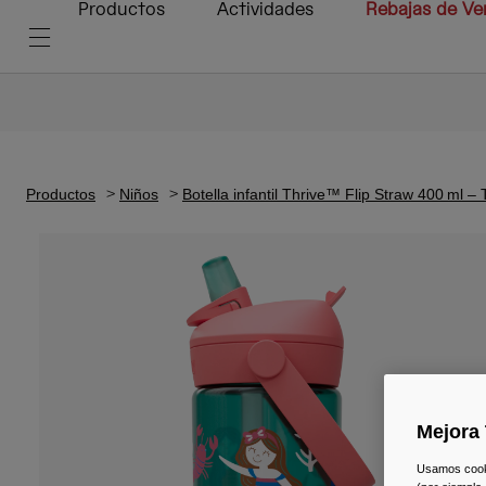
Productos
Actividades
Rebajas de Ve
Productos
Niños
Botella infantil Thrive™ Flip Straw 400 ml 
Mejora 
Usamos cookie