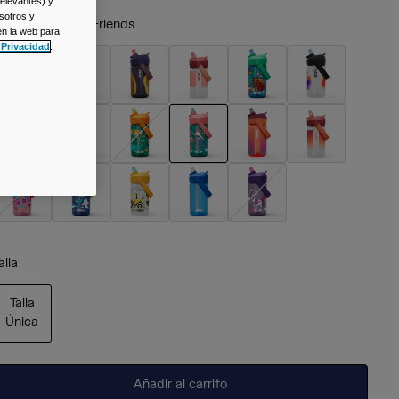
relevantes) y
sotros y
olor -
Mermaid Friends
en la web para
 Privacidad
.
seleccionado
alla
Talla
Única
seleccionado
Añadir al carrito