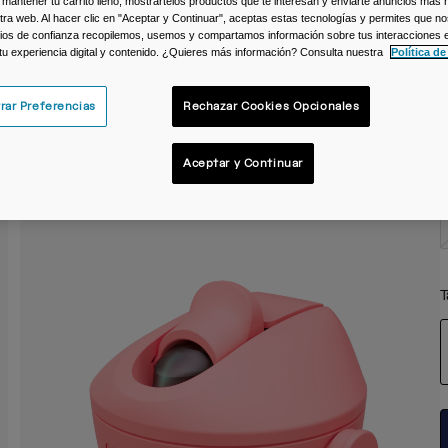
 mantener tu carrito lleno, mostrartelos productos que te interesan y enviarte anuncios más 
ra web. Al hacer clic en "Aceptar y Continuar", aceptas estas tecnologías y permites que no
C
ios de confianza recopilemos, usemos y compartamos información sobre tus interacciones 
 tu experiencia digital y contenido. ¿Quieres más información? Consulta nuestra
Política de
rar Preferencias
Rechazar Cookies Opcionales
Aceptar y Continuar
T