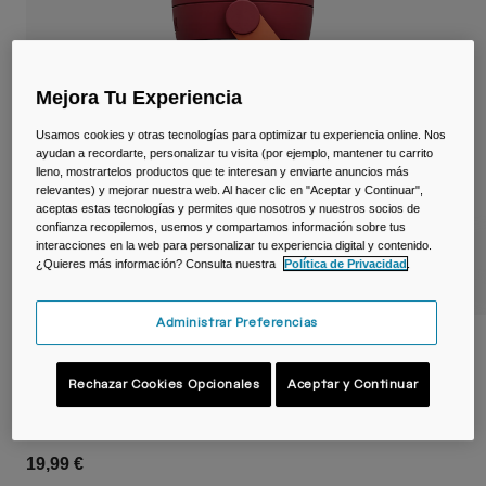
Viajar y estilo de vida
Partners
Tazas y Vasos
Riñoneras
Mejora Tu Experiencia
Usamos cookies y otras tecnologías para optimizar tu experiencia online. Nos
Bolsas Bici
ayudan a recordarte, personalizar tu visita (por ejemplo, mantener tu carrito
lleno, mostrartelos productos que te interesan y enviarte anuncios más
Bolsas Hidratación
relevantes) y mejorar nuestra web. Al hacer clic en "Aceptar y Continuar",
aceptas estas tecnologías y permites que nosotros y nuestros socios de
confianza recopilemos, usemos y compartamos información sobre tus
Accessorios
interacciones en la web para personalizar tu experiencia digital y contenido.
¿Quieres más información? Consulta nuestra
Política de Privacidad
.
Ver todo
Administrar Preferencias
Botella infantil Thrive™ Flip Straw 400 ml
– Tritan™ Renew
Rechazar Cookies Opcionales
Aceptar y Continuar
N.º de artículo
38672-298-OS
19,99 €