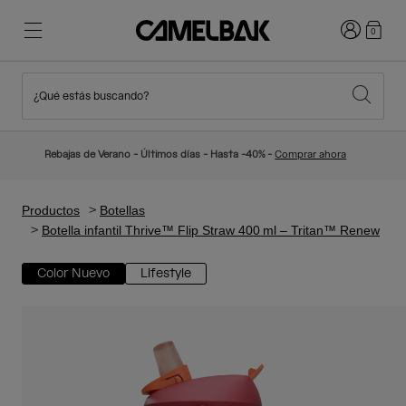
Iniciar sesi
0
¿Qué estás buscando?
Ciclismo
Blog
Destacados
Novedades
Rebajas de Verano - Últimos días - Hasta -40% -
Comprar ahora
Best Sellers
Running
Sobre Nosotros
Colección Niños
Productos
Botellas
Botella infantil Thrive™ Flip Straw 400 ml – Tritan™ Renew
Senderismo
Adiós a los desechables
Mochilas Hidratación
Color Nuevo
Lifestyle
Chalecos Hidratación
Esquí y snowboard
Nuestra misión
Bidones
Botellas