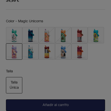
34,99 €
Color -
Magic Unicorns
seleccionado
Talla
Talla
Única
seleccionado
Añadir al carrito