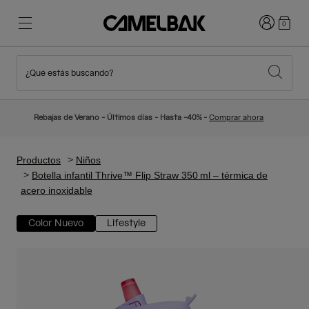
Iniciar sesi
0
¿Qué estás buscando?
Ciclismo
Blog
Destacados
Novedades
Rebajas de Verano - Últimos días - Hasta -40% -
Comprar ahora
Best Sellers
Running
Sobre Nosotros
Colección Niños
Productos
Niños
Botella infantil Thrive™ Flip Straw 350 ml – térmica de
acero inoxidable
Senderismo
Adiós a los desechables
Mochilas Hidratación
Color Nuevo
Lifestyle
Chalecos Hidratación
Esquí y snowboard
Nuestra misión
Bidones
Botellas