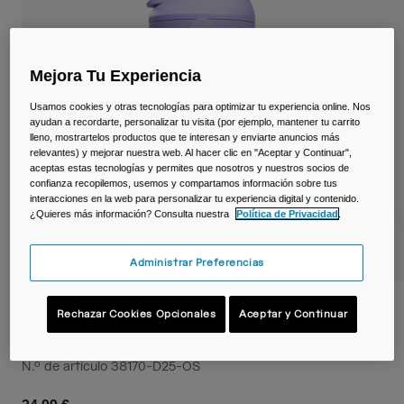
Viajar y estilo de vida
Partners
Tazas y Vasos
Riñoneras
Mejora Tu Experiencia
Usamos cookies y otras tecnologías para optimizar tu experiencia online. Nos
Bolsas Bici
ayudan a recordarte, personalizar tu visita (por ejemplo, mantener tu carrito
lleno, mostrartelos productos que te interesan y enviarte anuncios más
relevantes) y mejorar nuestra web. Al hacer clic en "Aceptar y Continuar",
Bolsas Hidratación
aceptas estas tecnologías y permites que nosotros y nuestros socios de
confianza recopilemos, usemos y compartamos información sobre tus
interacciones en la web para personalizar tu experiencia digital y contenido.
Accessorios
¿Quieres más información? Consulta nuestra
Política de Privacidad
.
Ver todo
Administrar Preferencias
Botella infantil Thrive™ Flip Straw 350 ml
Rechazar Cookies Opcionales
Aceptar y Continuar
– térmica de acero inoxidable
N.º de artículo
38170-D25-OS