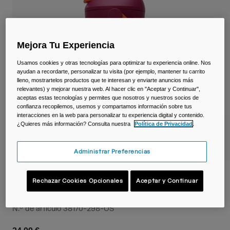
Viajar y estilo de vida
Partners
Tazas y Vasos
Riñoneras
Mejora Tu Experiencia
Usamos cookies y otras tecnologías para optimizar tu experiencia online. Nos
Bolsas Bici
ayudan a recordarte, personalizar tu visita (por ejemplo, mantener tu carrito
lleno, mostrartelos productos que te interesan y enviarte anuncios más
Bolsas Hidratación
relevantes) y mejorar nuestra web. Al hacer clic en "Aceptar y Continuar",
aceptas estas tecnologías y permites que nosotros y nuestros socios de
confianza recopilemos, usemos y compartamos información sobre tus
Accessorios
interacciones en la web para personalizar tu experiencia digital y contenido.
¿Quieres más información? Consulta nuestra
Política de Privacidad
.
Ver todo
Administrar Preferencias
Botella infantil Thrive™ Flip Straw 350 ml
Rechazar Cookies Opcionales
Aceptar y Continuar
– térmica de acero inoxidable
N.º de artículo
38170-298-OS