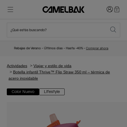
Iniciar sesi
0
¿Qué estás buscando?
Ciclismo
Blog
Destacados
Novedades
Rebajas de Verano - Últimos días - Hasta -40% -
Comprar ahora
Best Sellers
Running
Sobre Nosotros
Colección Niños
Actividades
Viajar y estilo de vida
Botella infantil Thrive™ Flip Straw 350 ml – térmica de
acero inoxidable
Senderismo
Adiós a los desechables
Mochilas Hidratación
Color Nuevo
Lifestyle
Chalecos Hidratación
Esquí y snowboard
Nuestra misión
Bidones
Botellas