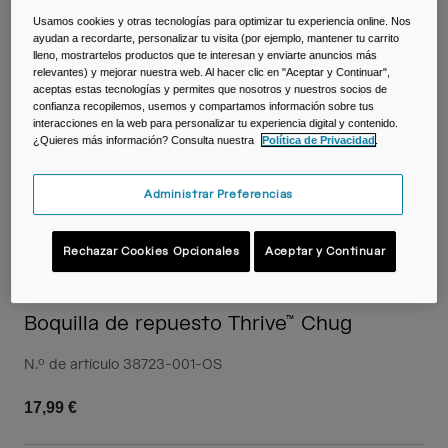
Viajar y estilo de vida
Partners
Usamos cookies y otras tecnologías para optimizar tu experiencia online. Nos
Tazas y Vasos
ayudan a recordarte, personalizar tu visita (por ejemplo, mantener tu carrito
lleno, mostrartelos productos que te interesan y enviarte anuncios más
relevantes) y mejorar nuestra web. Al hacer clic en "Aceptar y Continuar",
Riñoneras
aceptas estas tecnologías y permites que nosotros y nuestros socios de
confianza recopilemos, usemos y compartamos información sobre tus
interacciones en la web para personalizar tu experiencia digital y contenido.
Bolsas Bici
¿Quieres más información? Consulta nuestra
Política de Privacidad
.
Bolsas Hidratación
Administrar Preferencias
Accessorios
Rechazar Cookies Opcionales
Aceptar y Continuar
Ver todo
Boquilla de repuesto Thrive™ Chug
N.º de artículo
38723-001-OS
17,99 €