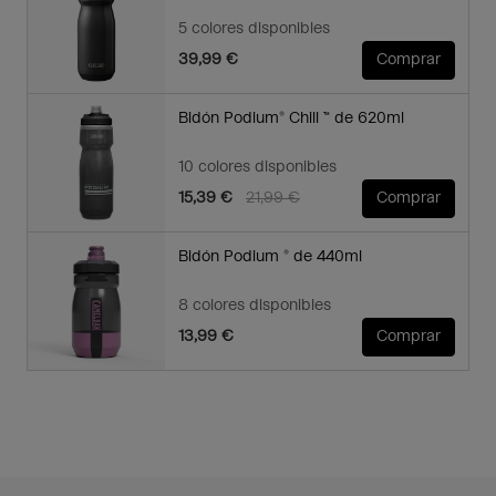
5 colores disponibles
39,99 €
Comprar
Bidón Podium® Chill ™ de 620ml
10 colores disponibles
Price reduced from
to
15,39 €
21,99 €
Comprar
Bidón Podium ® de 440ml
8 colores disponibles
13,99 €
Comprar