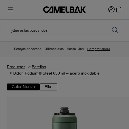
Iniciar sesi
0
¿Qué estás buscando?
Ciclismo
Blog
Destacados
Novedades
Rebajas de Verano - Últimos días - Hasta -40% -
Comprar ahora
Best Sellers
Running
Sobre Nosotros
Colección Niños
Productos
Botellas
Bidón Podium® Steel 650 ml – acero inoxidable
Senderismo
Adiós a los desechables
Mochilas Hidratación
Color Nuevo
Bike
Chalecos Hidratación
Esquí y snowboard
Nuestra misión
Bidones
Botellas