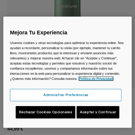
Viajar y estilo de vida
Partners
Tazas y Vasos
Riñoneras
Mejora Tu Experiencia
Bolsas Bici
Usamos cookies y otras tecnologías para optimizar tu experiencia online. Nos
ayudan a recordarte, personalizar tu visita (por ejemplo, mantener tu carrito
Bolsas Hidratación
lleno, mostrartelos productos que te interesan y enviarte anuncios más
relevantes) y mejorar nuestra web. Al hacer clic en "Aceptar y Continuar",
aceptas estas tecnologías y permites que nosotros y nuestros socios de
Accessorios
confianza recopilemos, usemos y compartamos información sobre tus
interacciones en la web para personalizar tu experiencia digital y contenido.
¿Quieres más información? Consulta nuestra
Política de Privacidad
.
Ver todo
Administrar Preferencias
Bidón Podium® Steel 650 ml – acero
inoxidable
Rechazar Cookies Opcionales
Aceptar y Continuar
N.º de artículo
38176-406-OS
44,99 €