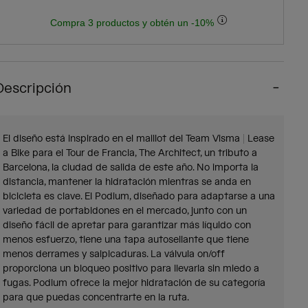
Compra 3 productos y obtén un -10%
Descripción
El diseño está inspirado en el maillot del Team Visma | Lease
a Bike para el Tour de Francia, The Architect, un tributo a
Barcelona, la ciudad de salida de este año. No importa la
distancia, mantener la hidratación mientras se anda en
bicicleta es clave. El Podium, diseñado para adaptarse a una
variedad de portabidones en el mercado, junto con un
diseño fácil de apretar para garantizar más líquido con
menos esfuerzo, tiene una tapa autosellante que tiene
menos derrames y salpicaduras. La válvula on/off
proporciona un bloqueo positivo para llevarla sin miedo a
fugas. Podium ofrece la mejor hidratación de su categoría
para que puedas concentrarte en la ruta.