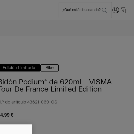
Iniciar sesi
¿Qué estás buscando?
0
Edición Limitada
Bike
Bidón Podium® de 620ml - VISMA
Tour De France Limited Edition
.º de artículo
43621-069-OS
4,99 €