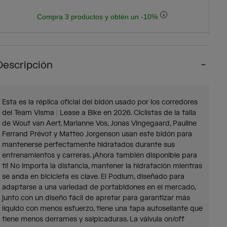
Compra 3 productos y obtén un -10%
Descripción
Esta es la réplica oficial del bidón usado por los corredores
del Team Visma | Lease a Bike en 2026. Ciclistas de la talla
de Wout van Aert, Marianne Vos, Jonas Vingegaard, Pauline
Ferrand Prévot y Matteo Jorgenson usan este bidón para
mantenerse perfectamente hidratados durante sus
entrenamientos y carreras. ¡Ahora también disponible para
ti! No importa la distancia, mantener la hidratación mientras
se anda en bicicleta es clave. El Podium, diseñado para
adaptarse a una variedad de portabidones en el mercado,
junto con un diseño fácil de apretar para garantizar más
líquido con menos esfuerzo, tiene una tapa autosellante que
tiene menos derrames y salpicaduras. La válvula on/off