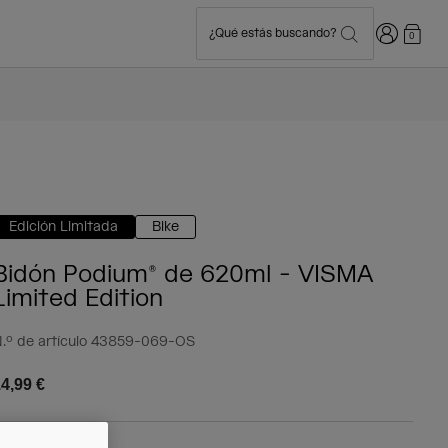
Iniciar sesi
¿Qué estás buscando?
0
Edición Limitada
Bike
Bidón Podium® de 620ml - VISMA
Limited Edition
.º de artículo
43859-069-OS
4,99 €