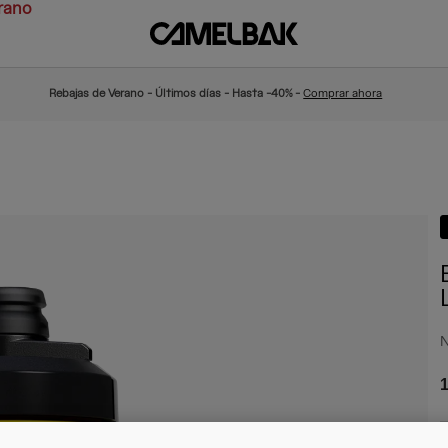
rano
Rebajas de Verano - Últimos días - Hasta -40% -
Comprar ahora
N
1