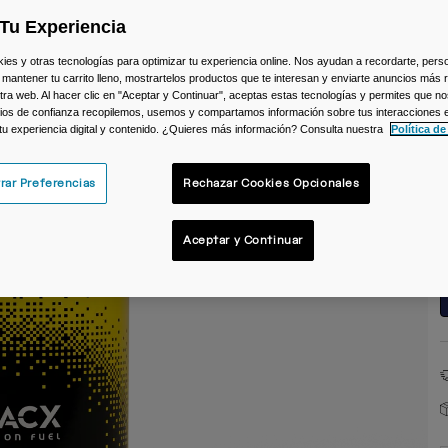
C
Tu Experiencia
s y otras tecnologías para optimizar tu experiencia online. Nos ayudan a recordarte, person
 mantener tu carrito lleno, mostrartelos productos que te interesan y enviarte anuncios más 
ra web. Al hacer clic en "Aceptar y Continuar", aceptas estas tecnologías y permites que no
ios de confianza recopilemos, usemos y compartamos información sobre tus interacciones 
 tu experiencia digital y contenido. ¿Quieres más información? Consulta nuestra
Política de
T
rar Preferencias
Rechazar Cookies Opcionales
Aceptar y Continuar