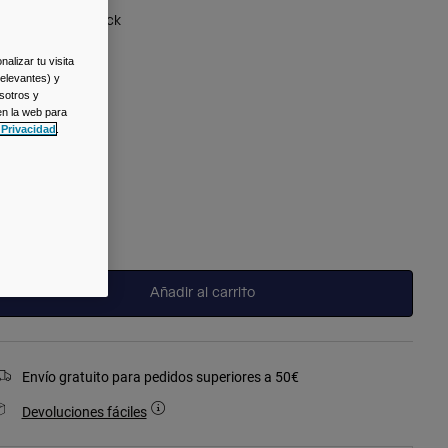
olor -
Yellow/Black
alizar tu visita
relevantes) y
sotros y
en la web para
seleccionado
 Privacidad
.
alla
Talla
Única
seleccionado
Añadir al carrito
Envío gratuito para pedidos superiores a 50€
Devoluciones fáciles